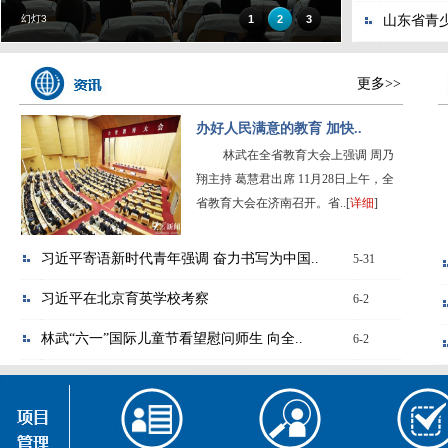
幻灯3
1
2
3
山东省青
更多>>
办好人民满意的教育 加快..
林武在全省教育大会上强调 周乃
翔主持 葛慧君出席 11月28日上午，全
省教育大会在济南召开。省..[
详细
]
习近平寄语新时代青年强调 奋力书写为中国..
5-31
习近平在北京育英学校考察
6-2
林武“六一”国际儿童节看望慰问师生 向全..
6-2