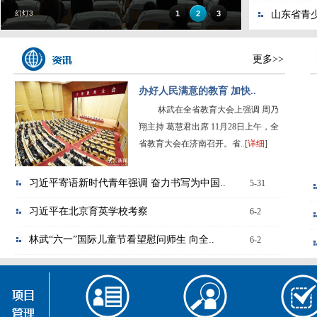
幻灯3
1
2
3
山东省青
更多>>
办好人民满意的教育 加快..
林武在全省教育大会上强调 周乃
翔主持 葛慧君出席 11月28日上午，全
省教育大会在济南召开。省..[
详细
]
习近平寄语新时代青年强调 奋力书写为中国..
5-31
习近平在北京育英学校考察
6-2
林武“六一”国际儿童节看望慰问师生 向全..
6-2