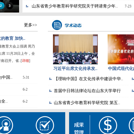
2
3
山东省青少年教育科学研究院关于聘请青少年..
7-23
更多>>
的教育 加快..
育大会上强调 周乃
席 11月28日上午，全
南召开。省..[
详细
]
习近平出席文化传承发..
中国式现代化的
中国..
5-31
【理响中国】在文化传承中建设中华..
6-2
首届中日韩法律论坛在山东大学举行
全..
6-2
山东省青少年教育科学研究院 第五..