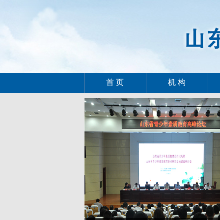
首 页
机 构