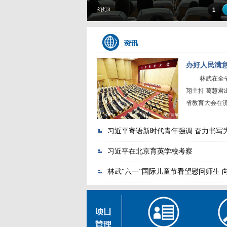
幻灯3
1
办好人民满意
林武在全省教
翔主持 葛慧君出
省教育大会在济
习近平寄语新时代青年强调 奋力书写为
习近平在北京育英学校考察
林武“六一”国际儿童节看望慰问师生 向