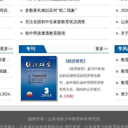
训..
多数家长难以应对“初二现象”
20
关注全国初中生家庭教育状况调查
山
初中男孩遭遇教育困境
关
专刊
学风
更多>>
更多>>
 ..
教
《经济研究》
《经济研究》是1955年创
建..
教
办的全国性综合经济理论期
刊，由中国社会科学院经济研
教
究所主办，国内外公开发行。
24..
努
本..[
详细
]
版权所有：山东省青少年教育科学研究院
主管单位：山东省社会科学界联合会 维护更新：山东省青少年教育科学